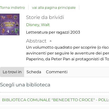
Torna indietro
vai alla pagina principale
Dettaglio
Storie da brividi
Disney, Walt
del
Letteratura per ragazzi
2003
documento
Abstract
Un volumotto quadrato per scoprire (o risco
avvincenti per seguire le avventure dei per
Paperino, da Peter Pan ai protagonisti di Toy
Lo trovi in
Scheda
Commenti
Scegli una biblioteca
BIBLIOTECA COMUNALE "BENEDETTO CROCE" - POL