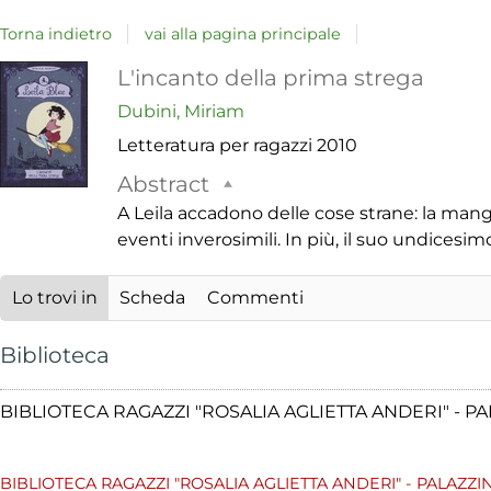
Torna indietro
vai alla pagina principale
Dettaglio
L'incanto della prima strega
Dubini, Miriam
del
Letteratura per ragazzi
2010
documento
Abstract
A Leila accadono delle cose strane: la mangr
eventi inverosimili. In più, il suo undices
Lo trovi in
Scheda
Commenti
Biblioteca
BIBLIOTECA RAGAZZI "ROSALIA AGLIETTA ANDERI" - P
BIBLIOTECA RAGAZZI "ROSALIA AGLIETTA ANDERI" - PALAZZ