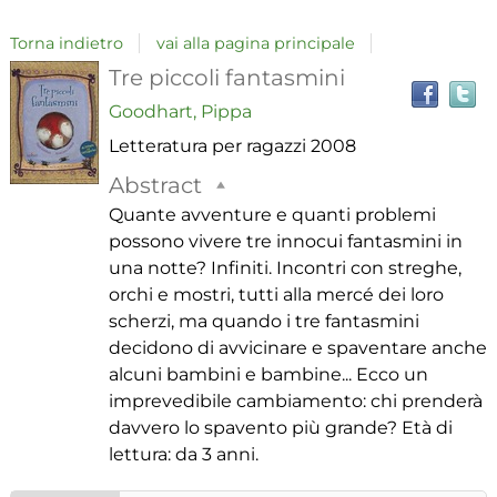
Torna indietro
vai alla pagina principale
T
Dettaglio
Tre piccoli fantasmini
il
Goodhart, Pippa
del
Letteratura per ragazzi
2008
i
a
documento
Abstract
r
Quante avventure e quanti problemi
possono vivere tre innocui fantasmini in
una notte? Infiniti. Incontri con streghe,
orchi e mostri, tutti alla mercé dei loro
scherzi, ma quando i tre fantasmini
decidono di avvicinare e spaventare anche
alcuni bambini e bambine... Ecco un
imprevedibile cambiamento: chi prenderà
davvero lo spavento più grande? Età di
lettura: da 3 anni.