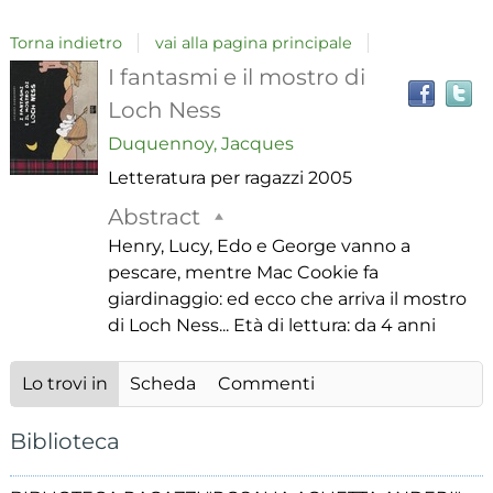
Torna indietro
vai alla pagina principale
T
Dettaglio
I fantasmi e il mostro di
il
Loch Ness
del
Duquennoy, Jacques
i
Letteratura per ragazzi
2005
a
documento
r
Abstract
Henry, Lucy, Edo e George vanno a
pescare, mentre Mac Cookie fa
giardinaggio: ed ecco che arriva il mostro
di Loch Ness... Età di lettura: da 4 anni
Lo trovi in
Scheda
Commenti
Biblioteca