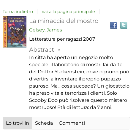
Torna indietro
vai alla pagina principale
T
Dettaglio
La minaccia del mostro
il
Gelsey, James
del
Letteratura per ragazzi
2007
i
a
documento
Abstract
r
In città ha aperto un negozio molto
speciale: il laboratorio di mostri fai-da-te
del Dottor Yuckenstein, dove ognuno può
divertirsi a inventare il proprio pupazzo
pauroso. Ma... cosa succede? Un giocattolo
ha preso vita e terrorizza i clienti. Solo
Scooby Doo può risolvere questo mistero
mostruoso! Età di lettura: da 7 anni.
Lo trovi in
Scheda
Commenti