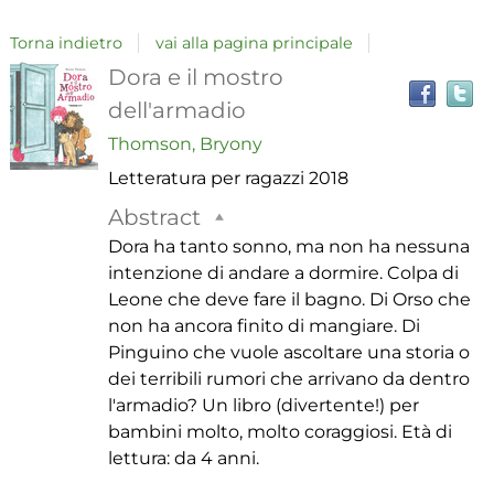
Torna indietro
vai alla pagina principale
T
Dettaglio
Dora e il mostro
il
dell'armadio
del
Thomson, Bryony
i
Letteratura per ragazzi
2018
a
documento
r
Abstract
Dora ha tanto sonno, ma non ha nessuna
intenzione di andare a dormire. Colpa di
Leone che deve fare il bagno. Di Orso che
non ha ancora finito di mangiare. Di
Pinguino che vuole ascoltare una storia o
dei terribili rumori che arrivano da dentro
l'armadio? Un libro (divertente!) per
bambini molto, molto coraggiosi. Età di
lettura: da 4 anni.