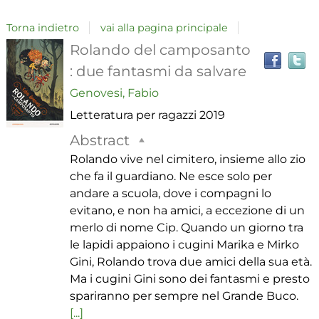
Torna indietro
vai alla pagina principale
T
Dettaglio
Rolando del camposanto
il
: due fantasmi da salvare
del
Genovesi, Fabio
i
Letteratura per ragazzi
2019
a
documento
r
Abstract
Rolando vive nel cimitero, insieme allo zio
che fa il guardiano. Ne esce solo per
andare a scuola, dove i compagni lo
evitano, e non ha amici, a eccezione di un
merlo di nome Cip. Quando un giorno tra
le lapidi appaiono i cugini Marika e Mirko
Gini, Rolando trova due amici della sua età.
Ma i cugini Gini sono dei fantasmi e presto
spariranno per sempre nel Grande Buco.
[...]