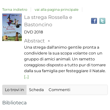
Torna indietro
vai alla pagina principale
T
Dettaglio
La strega Rossella e
il
Bastoncino
del
DVD
2018
i
a
documento
Abstract
r
Una strega dall'animo gentile pronta a
condividere la sua scopa volante con un
gruppo di amici animali. Un rametto
coraggioso disposto a tutto pur di tornare
dalla sua famiglia per festeggiare il Natale.
[...]
Lo trovi in
Scheda
Commenti
Biblioteca