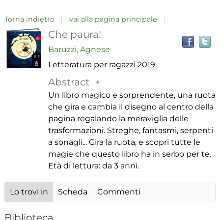
Torna indietro
vai alla pagina principale
T
Dettaglio
Che paura!
il
Baruzzi, Agnese
del
Letteratura per ragazzi
2019
i
a
documento
Abstract
r
Un libro magico e sorprendente, una ruota
che gira e cambia il disegno al centro della
pagina regalando la meraviglia delle
trasformazioni. Streghe, fantasmi, serpenti
a sonagli... Gira la ruota, e scopri tutte le
magie che questo libro ha in serbo per te.
Età di lettura: da 3 anni.
Lo trovi in
Scheda
Commenti
Biblioteca