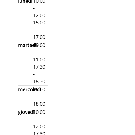
lunedì
:
10:00
-
12:00
15:00
-
17:00
martedì
09:00
:
-
11:00
17:30
-
18:30
mercoledì
16:00
:
-
18:00
giovedì
10:00
:
-
12:00
17:30