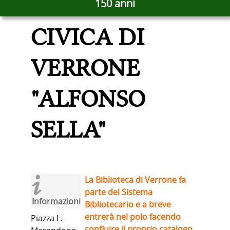
BIBLIOTECA
150 anni
CIVICA DI
VERRONE
"ALFONSO
SELLA"
La Biblioteca di Verrone fa
parte del Sistema
Informazioni
Bibliotecario e a breve
entrerà nel polo facendo
Piazza L.
confluire il proprio catalogo