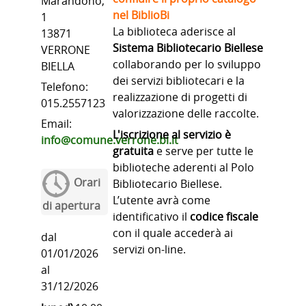
Marandono,
nel BiblioBi
1
La biblioteca aderisce al
13871
Sistema Bibliotecario Biellese
VERRONE
collaborando per lo sviluppo
BIELLA
dei servizi bibliotecari e la
Telefono:
realizzazione di progetti di
015.2557123
valorizzazione delle raccolte.
Email:
L'iscrizione al servizio è
info@comune.verrone.bi.it
gratuita
e serve per tutte le
biblioteche aderenti al Polo
Orari
Bibliotecario Biellese.
L’utente avrà come
di apertura
identificativo il
codice fiscale
con il quale accederà ai
dal
servizi on-line.
01/01/2026
al
31/12/2026