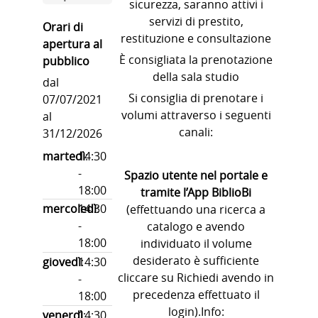
sicurezza, saranno attivi i
servizi di prestito,
Orari di
restituzione e consultazione
apertura al
È consigliata la prenotazione
pubblico
della sala studio
dal
Si consiglia di prenotare i
07/07/2021
volumi attraverso i seguenti
al
canali:
31/12/2026
martedì
14:30
:
-
Spazio utente nel portale e
18:00
tramite l’App BiblioBi
mercoledì
14:30
:
(effettuando una ricerca a
-
catalogo e avendo
18:00
individuato il volume
desiderato è sufficiente
giovedì
14:30
:
cliccare su Richiedi avendo in
-
precedenza effettuato il
18:00
login).Info:
venerdì
14:30
: