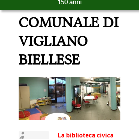
BIBLIOTECA
150 anni
COMUNALE DI
VIGLIANO
BIELLESE
La biblioteca civica