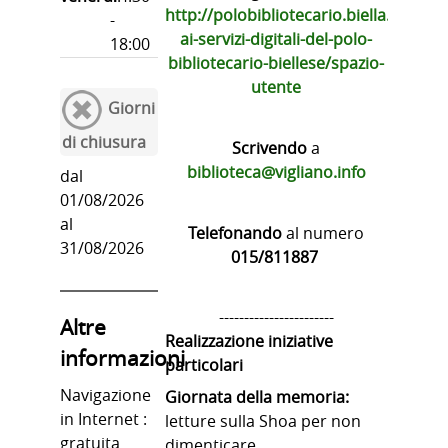
http://polobibliotecario.biella.it/Seb
-
ai-servizi-digitali-del-polo-
18:00
bibliotecario-biellese/spazio-
utente
Giorni
di chiusura
Scrivendo
a
biblioteca@vigliano.info
dal
01/08/2026
al
Telefonando
al numero
31/08/2026
015/811887
-----------------------
Altre
Realizzazione iniziative
informazioni
particolari
Navigazione
Giornata della memoria:
in Internet :
letture sulla Shoa per non
gratuita
dimenticare.