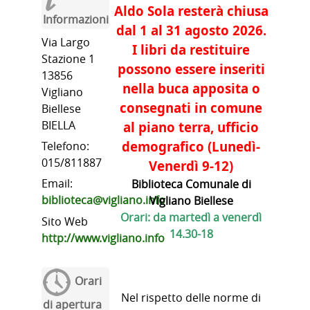
Aldo Sola resterà chiusa
Informazioni
dal 1 al 31 agosto
2026
.
Via Largo
I libri da restituire
Stazione 1
possono essere inseriti
13856
nella buca apposita o
Vigliano
consegnati in comune
Biellese
BIELLA
al piano terra, ufficio
demografico (Lunedì-
Telefono:
015/811887
Venerdì 9-12)
Email:
Biblioteca Comunale di
biblioteca@vigliano.info
Vigliano Biellese
Orari:
da martedì a venerdì
Sito Web
14.30-18
http://www.vigliano.info
Orari
Nel rispetto delle norme di
di apertura