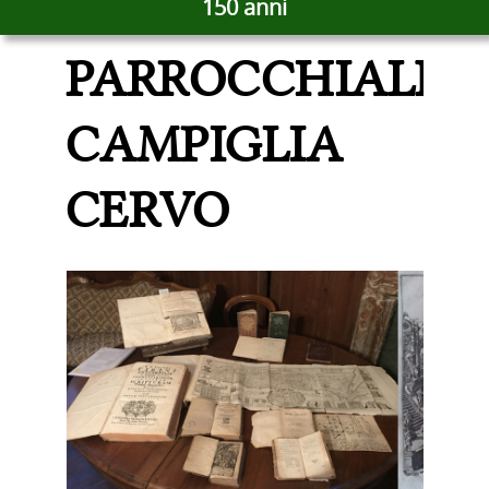
BIBLIOTECA
150 anni
PARROCCHIALE
CAMPIGLIA
CERVO