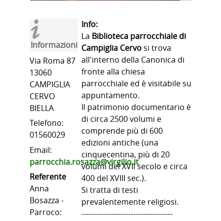
Info:
La
Biblioteca parrocchiale di
Informazioni
Campiglia Cervo
si trova
all'interno della Canonica di
Via Roma 87
fronte alla chiesa
13060
parrocchiale ed è visitabile su
CAMPIGLIA
appuntamento.
CERVO
Il patrimonio documentario è
BIELLA
di circa 2500 volumi e
Telefono:
comprende più di 600
01560029
edizioni antiche (una
Email:
cinquecentina, più di 20
parrocchia.rosazza@virgilio.it
volumi del XVII secolo e circa
Referente
400 del XVIII sec.).
Anna
Si tratta di testi
Bosazza -
prevalentemente religiosi.
Parroco:
-------------------------------------