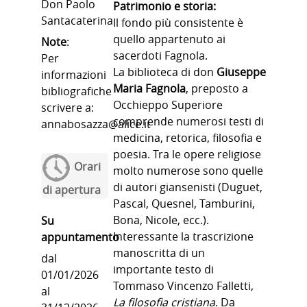
Don Paolo
Patrimonio e storia:
Santacaterina
Il fondo più consistente è
quello appartenuto ai
Note
:
sacerdoti Fagnola.
Per
La biblioteca di don
Giuseppe
informazioni
Maria Fagnola
, preposto a
bibliografiche
Occhieppo Superiore
scrivere a:
comprende numerosi testi di
annabosazza@alice.it
medicina, retorica, filosofia e
poesia. Tra le opere religiose
Orari
molto numerose sono quelle
di autori giansenisti (Duguet,
di apertura
Pascal, Quesnel, Tamburini,
Bona, Nicole, ecc.).
Su
Interessante la trascrizione
appuntamento
manoscritta di un
dal
importante testo di
01/01/2026
Tommaso Vincenzo Falletti,
al
La filosofia cristiana
. Da