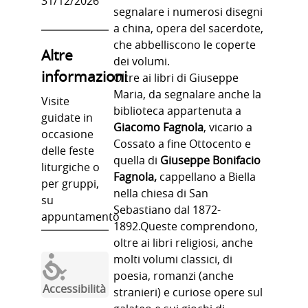
31/12/2026
segnalare i numerosi disegni
a china, opera del sacerdote,
che abbelliscono le coperte
Altre
dei volumi.
informazioni
Oltre ai libri di Giuseppe
Maria, da segnalare anche la
Visite
biblioteca appartenuta a
guidate in
Giacomo Fagnola
, vicario a
occasione
Cossato a fine Ottocento e
delle feste
quella di
Giuseppe Bonifacio
liturgiche o
Fagnola,
cappellano a Biella
per gruppi,
nella chiesa di San
su
Sebastiano dal 1872-
appuntamento
1892.Queste comprendono,
oltre ai libri religiosi, anche
molti volumi classici, di
poesia, romanzi (anche
Accessibilità
stranieri) e curiose opere sul