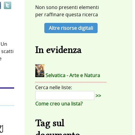
documento
Non sono presenti elementi
in
per raffinare questa ricerca
altre
risorse
Altre risorse digitali
. Un
In evidenza
 scatti
e
Selvatica - Arte e Natura
Cerca nelle liste:
>>
Come creo una lista?
Tag sul