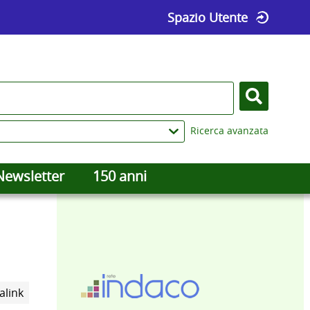
Spazio Utente
Cerca
Ricerca avanzata
Newsletter
150 anni
Trova
alink
il