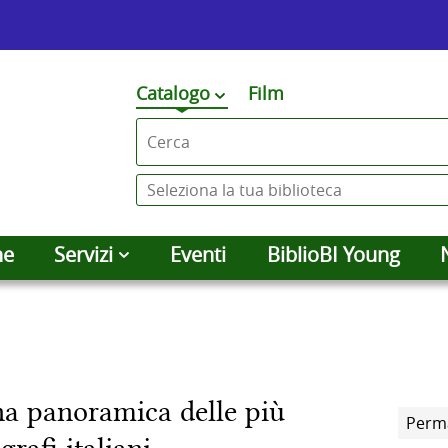
Premi
Catalogo
Film
cambia
qui
Cerca su "Catalogo"
per
vedere
Seleziona
altri
la
contesti
tua
he
Servizi
Eventi
BiblioBI Young
di
biblioteca
ricerca
una panoramica delle più
Perm