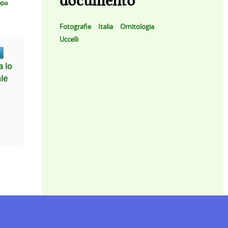
documento
ppa
Fotografie
Italia
Ornitologia
Uccelli
 lo
ale