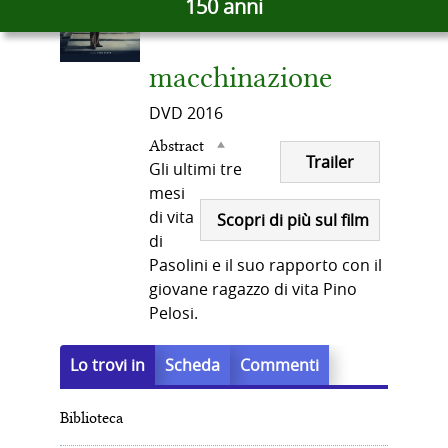
150 anni
docume
del
in
altre
macchinazione
risorse
documento
DVD
2016
Abstract
Trailer
Gli ultimi tre
mesi
di vita
Scopri di più sul film
di
Pasolini e il suo rapporto con il
giovane ragazzo di vita Pino
Pelosi.
Lo trovi in
Scheda
Commenti
Biblioteca