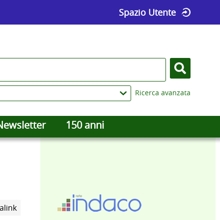
Spazio Utente
Cerca
Ricerca avanzata
Newsletter
150 anni
Trova
alink
il