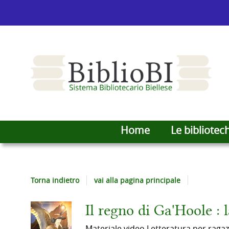
Home
Le bibliotec
Torna indietro
vai alla pagina principale
Il regno di Ga'Hoole : 
Dettaglio
Materiale video
Letteratura per ragaz