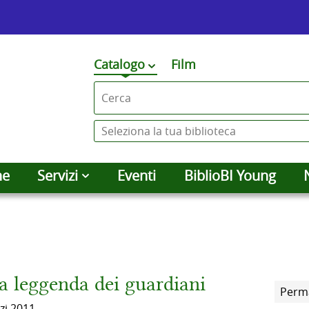
Premi
Catalogo
Film
cambia
qui
Cerca su "Catalogo"
per
vedere
Seleziona
altri
la
contesti
tua
he
Servizi
Eventi
BiblioBI Young
di
biblioteca
ricerca
la leggenda dei guardiani
Perm
zi
2011