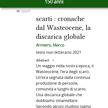
degli
150 anni
docume
del
in
altre
scarti : cronache
risorse
documento
dal Wasteocene, la
discarica globale
Armiero, Marco
testo non letterario
2021
Abstract
Un viaggio nella nostra epoca, il
Wasteocene, l'era degli scarti.
Un'era segnata dalla continua
produzione di persone,
comunità e luoghi di scarto.
Una discarica globale che
dobbiamo smantellare.
Secondo alcuni studiosi siamo