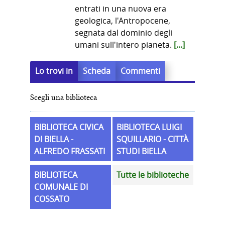
entrati in una nuova era
geologica, l'Antropocene,
segnata dal dominio degli
umani sull'intero pianeta.
[...]
Lo trovi in
Scheda
Commenti
Scegli una biblioteca
BIBLIOTECA CIVICA
BIBLIOTECA LUIGI
DI BIELLA -
SQUILLARIO - CITTÀ
ALFREDO FRASSATI
STUDI BIELLA
BIBLIOTECA
Tutte le biblioteche
COMUNALE DI
COSSATO