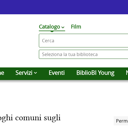
Premi
Catalogo
Film
cambia
qui
Cerca su "Catalogo"
per
vedere
Seleziona
altri
la
contesti
tua
he
Servizi
Eventi
BiblioBI Young
di
biblioteca
ricerca
luoghi comuni sugli
Perm