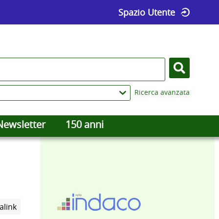
Spazio Utente
Cerca
Ricerca avanzata
Newsletter
150 anni
Trova
alink
il