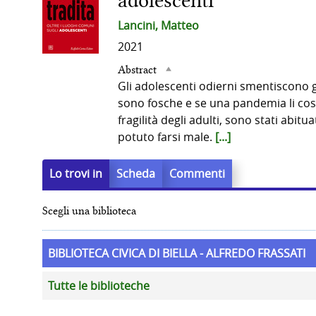
adolescenti
del
Lancini, Matteo
2021
documento
Abstract
Gli adolescenti odierni smentiscono g
sono fosche e se una pandemia li costr
fragilità degli adulti, sono stati abit
potuto farsi male.
[...]
Lo trovi in
Scheda
Commenti
Scegli una biblioteca
BIBLIOTECA CIVICA DI BIELLA - ALFREDO FRASSATI
Tutte le biblioteche