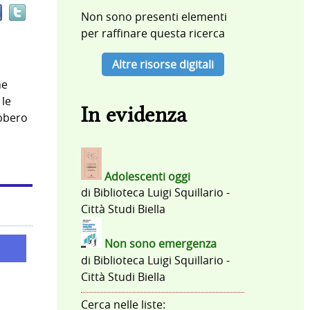
documento
Non sono presenti elementi
in
per raffinare questa ricerca
altre
risorse
Altre risorse digitali
he
 le
In evidenza
ebbero
Adolescenti oggi
di
Biblioteca Luigi Squillario -
Città Studi Biella
Non sono emergenza
di
Biblioteca Luigi Squillario -
Città Studi Biella
Cerca nelle liste: