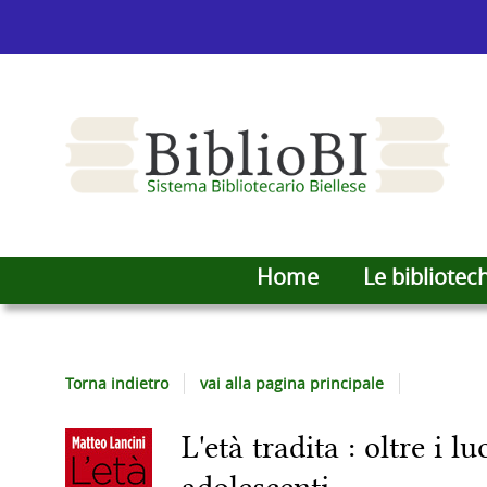
Home
Le bibliotec
Torna indietro
vai alla pagina principale
L'età tradita : oltre i 
Dettaglio