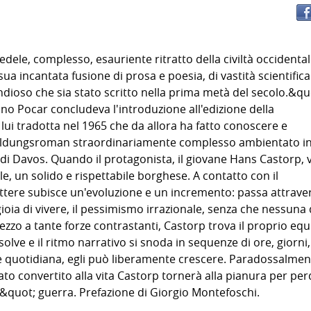
dele, complesso, esauriente ritratto della civiltà occidental
ua incantata fusione di prosa e poesia, di vastità scientifica
grandioso che sia stato scritto nella prima metà del secolo.&qu
no Pocar concludeva l'introduzione all'edizione della
i tradotta nel 1965 che da allora ha fatto conoscere e
o Bildungsroman straordinariamente complesso ambientato i
 di Davos. Quando il protagonista, il giovane Hans Castorp, v
ale, un solido e rispettabile borghese. A contatto con il
ttere subisce un'evoluzione e un incremento: passa attraver
gioia di vivere, il pessimismo irrazionale, senza che nessuna 
zzo a tante forze contrastanti, Castorp trova il proprio equi
lve e il ritmo narrativo si snoda in sequenze di ore, giorni
tine quotidiana, egli può liberamente crescere. Paradossalme
o convertito alla vita Castorp tornerà alla pianura per per
e&quot; guerra. Prefazione di Giorgio Montefoschi.