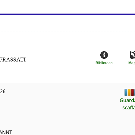
 FRASSATI
Biblioteca
Ma
026
Guarda
scaff
 MANNT