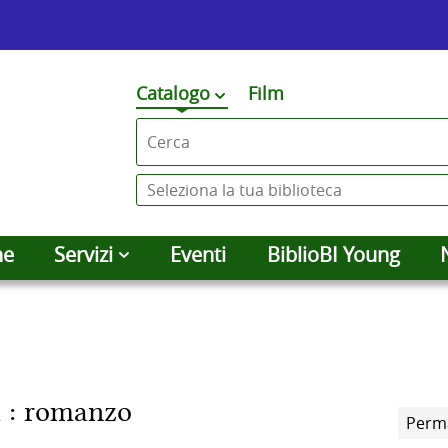
Premi
Catalogo
Film
cambia
qui
Cerca su "Catalogo"
per
vedere
Seleziona
altri
la
contesti
tua
he
Servizi
Eventi
BiblioBI Young
di
biblioteca
ricerca
 : romanzo
Perm