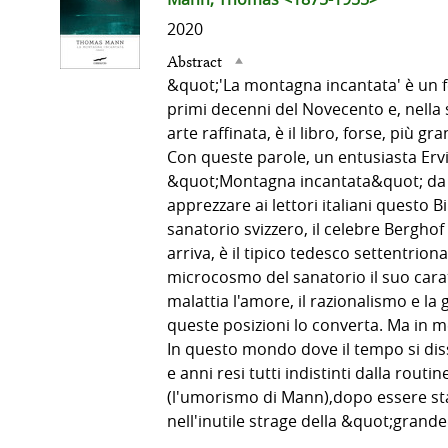
del
2020
Abstract
documento
&quot;'La montagna incantata' è un fe
primi decenni del Novecento e, nella s
arte raffinata, è il libro, forse, più 
Con queste parole, un entusiasta Ervi
&quot;Montagna incantata&quot; da lu
apprezzare ai lettori italiani quest
sanatorio svizzero, il celebre Berghof
arriva, è il tipico tedesco settentrion
microcosmo del sanatorio il suo cara
malattia l'amore, il razionalismo e la 
queste posizioni lo converta. Ma in me
In questo mondo dove il tempo si disso
e anni resi tutti indistinti dalla rou
(l'umorismo di Mann),dopo essere stat
nell'inutile strage della &quot;grand