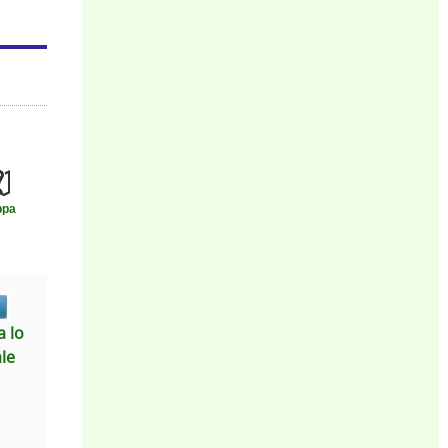
ppa
 lo
ale