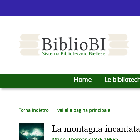
Home
Le bibliotec
Torna indietro
vai alla pagina principale
La montagna incantata
Dettaglio
Mann, Thomas <1875-1955>