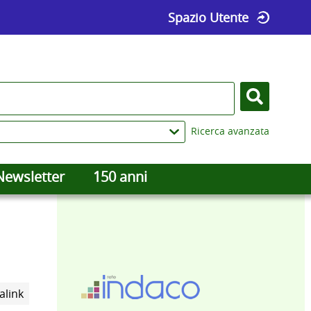
Spazio Utente
Cerca
Ricerca avanzata
Newsletter
150 anni
Trova
alink
il