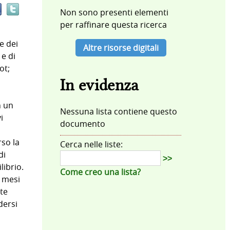
documento
Non sono presenti elementi
in
per raffinare questa ricerca
altre
risorse
e dei
Altre risorse digitali
 e di
ot;
In evidenza
n un
Nessuna lista contiene questo
i
documento
so la
Cerca nelle liste:
di
>>
librio.
Come creo una lista?
, mesi
nte
dersi