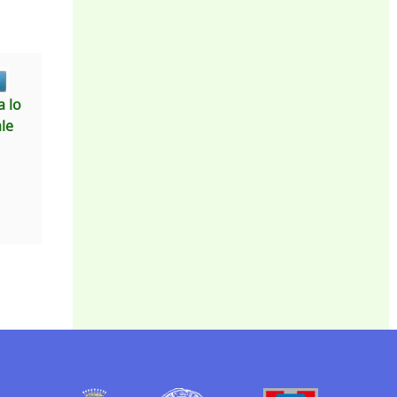
 lo
ale