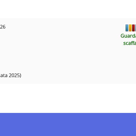
026
Guarda
scaff
iata 2025)