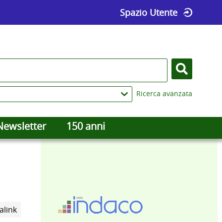
Spazio Utente
Cerca
Ricerca avanzata
Newsletter
150 anni
Trova
alink
il