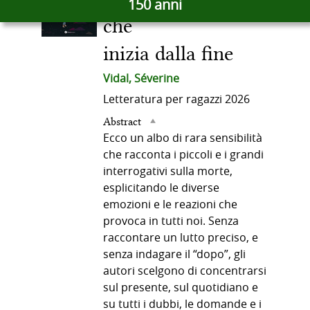
libro
150 anni
docume
del
in
che
altre
inizia dalla fine
risorse
documento
Vidal, Séverine
Letteratura per ragazzi
2026
Abstract
Ecco un albo di rara sensibilità
che racconta i piccoli e i grandi
interrogativi sulla morte,
esplicitando le diverse
emozioni e le reazioni che
provoca in tutti noi. Senza
raccontare un lutto preciso, e
senza indagare il “dopo”, gli
autori scelgono di concentrarsi
sul presente, sul quotidiano e
su tutti i dubbi, le domande e i