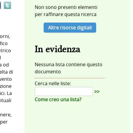
documento
Non sono presenti elementi
in
per raffinare questa ricerca
altre
risorse
Altre risorse digitali
orni,
fico
In evidenza
etrico
l
Nessuna lista contiene questo
a od
documento
elta di
evento
Cerca nelle liste:
azione
>>
ci. La
Come creo una lista?
ituali
enere,
 per