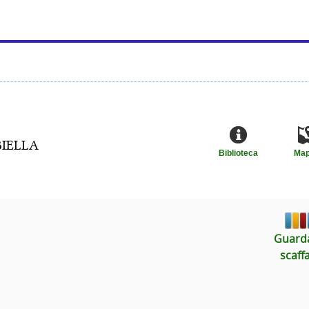
BIELLA
Biblioteca
Ma
Guarda
scaff