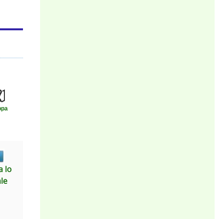
ppa
 lo
ale