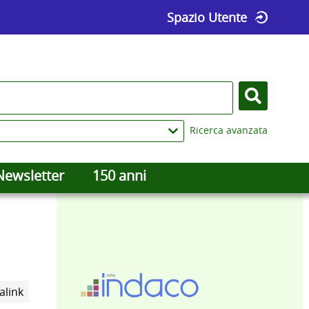
Spazio Utente
Cerca
Ricerca avanzata
Newsletter
150 anni
Trova
alink
il