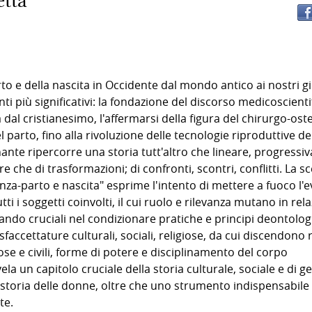
etta
rto e della nascita in Occidente dal mondo antico ai nostri gi
i più significativi: la fondazione del discorso medicoscienti
 dal cristianesimo, l'affermarsi della figura del chirurgo-ost
 parto, fino alla rivoluzione delle tecnologie riproduttive de
te ripercorre una storia tutt'altro che lineare, progressiv
he di trasformazioni; di confronti, scontri, conflitti. La sc
za-parto e nascita" esprime l'intento di mettere a fuoco l'
tti i soggetti coinvolti, il cui ruolo e rilevanza mutano in rel
ando cruciali nel condizionare pratiche e principi deontologi
sfaccettature culturali, sociali, religiose, da cui discendono r
se e civili, forme di potere e disciplinamento del corpo
ela un capitolo cruciale della storia culturale, sociale e di g
storia delle donne, oltre che uno strumento indispensabile
te.