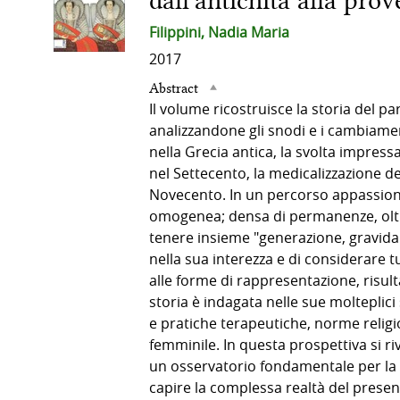
dall'antichità alla prov
del
Filippini, Nadia Maria
2017
documento
Abstract
Il volume ricostruisce la storia del pa
analizzandone gli snodi e i cambiament
nella Grecia antica, la svolta impressa
nel Settecento, la medicalizzazione del
Novecento. In un percorso appassionan
omogenea; densa di permanenze, oltre c
tenere insieme "generazione, gravidan
nella sua interezza e di considerare tu
alle forme di rappresentazione, risult
storia è indagata nelle sue molteplici 
e pratiche terapeutiche, norme religio
femminile. In questa prospettiva si riv
un osservatorio fondamentale per la 
capire la complessa realtà del presen