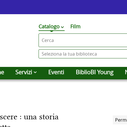
Premi
Catalogo
Film
cambia
qui
Cerca su "Catalogo"
per
vedere
Seleziona
altri
la
contesti
tua
he
Servizi
Eventi
BiblioBI Young
di
biblioteca
ricerca
scere : una storia
Perm