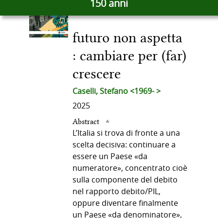
150 anni
docume
del
in
altre
futuro non aspetta
risorse
documento
: cambiare per (far)
crescere
Caselli, Stefano <1969- >
2025
Abstract
L’Italia si trova di fronte a una
scelta decisiva: continuare a
essere un Paese «da
numeratore», concentrato cioè
sulla componente del debito
nel rapporto debito/PIL,
oppure diventare finalmente
un Paese «da denominatore»,