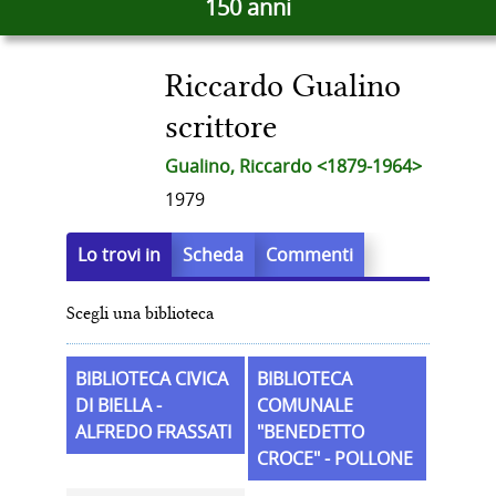
150 anni
docume
del
in
altre
Riccardo Gualino
risorse
documento
scrittore
Gualino, Riccardo <1879-1964>
1979
Lo trovi in
Scheda
Commenti
Scegli una biblioteca
BIBLIOTECA CIVICA
BIBLIOTECA
DI BIELLA -
COMUNALE
ALFREDO FRASSATI
"BENEDETTO
CROCE" - POLLONE