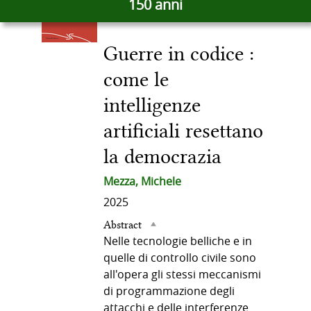
150 anni
docume
del
in
altre
Guerre in codice :
risorse
documento
come le
intelligenze
artificiali resettano
la democrazia
Mezza, Michele
2025
Abstract
Nelle tecnologie belliche e in
quelle di controllo civile sono
all'opera gli stessi meccanismi
di programmazione degli
attacchi e delle interferenze