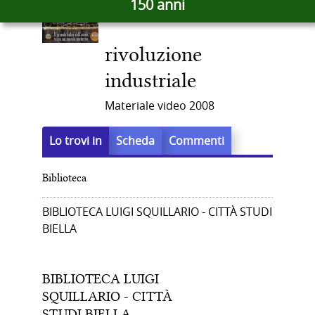
150 anni
docume
del
in
altre
rivoluzione
risorse
documento
industriale
Materiale video
2008
Lo trovi in
Scheda
Commenti
Biblioteca
BIBLIOTECA LUIGI SQUILLARIO - CITTÀ STUDI
BIELLA
BIBLIOTECA LUIGI
SQUILLARIO - CITTÀ
STUDI BIELLA