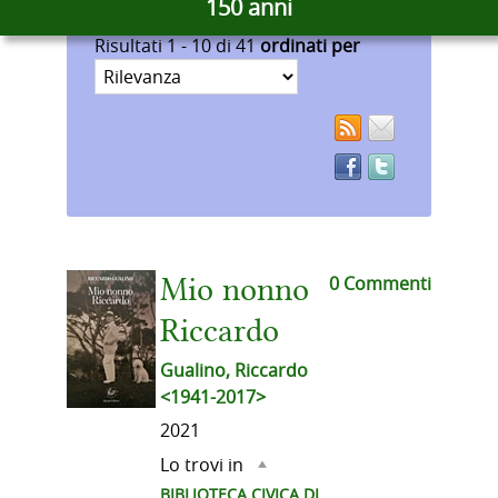
150 anni
Rimuovi
gualino
dalla
Rimuovi
Risultati
1
-
10
di
41
ordinati per
ricerca
dalla
corrente
ricerca
corrente
RSS
Facebook
0 Commenti
Mio nonno
Riccardo
Gualino, Riccardo
<1941-2017>
2021
Lo trovi in
BIBLIOTECA CIVICA DI