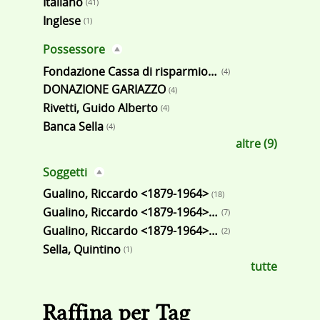
Italiano
(41)
Inglese
(1)
Possessore
Fondazione Cassa di risparmio di Biella
(4)
DONAZIONE GARIAZZO
(4)
Rivetti, Guido Alberto
(4)
Banca Sella
(4)
altre (9)
Soggetti
Gualino, Riccardo <1879-1964>
(18)
Gualino, Riccardo <1879-1964> - Diari e memorie
(7)
Gualino, Riccardo <1879-1964> - Autobiografia
(2)
Sella, Quintino
(1)
tutte
Raffina per Tag