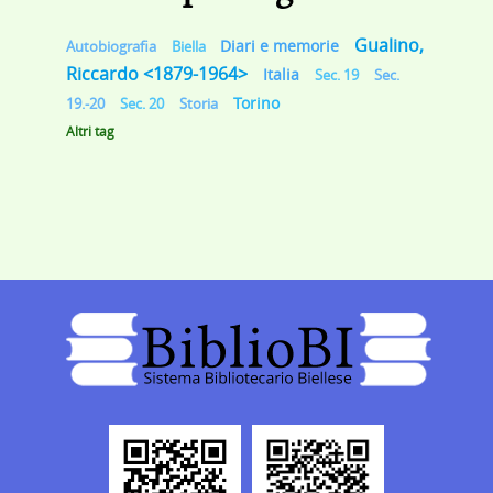
Gualino,
Diari e memorie
Autobiografia
Biella
Riccardo <1879-1964>
Italia
Sec. 19
Sec.
Torino
19.-20
Sec. 20
Storia
Altri tag