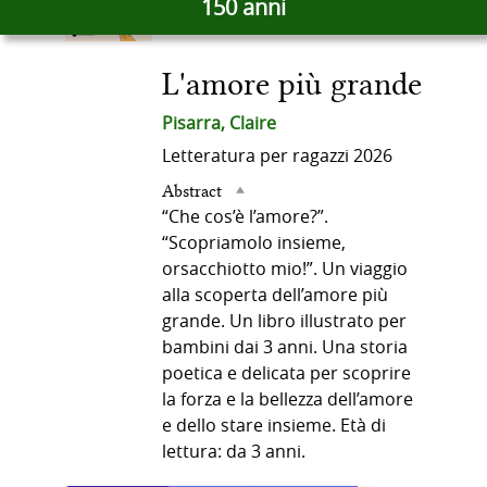
150 anni
docume
del
in
altre
L'amore più grande
risorse
documento
Pisarra, Claire
Letteratura per ragazzi
2026
Abstract
“Che cos’è l’amore?”.
“Scopriamolo insieme,
orsacchiotto mio!”. Un viaggio
alla scoperta dell’amore più
grande. Un libro illustrato per
bambini dai 3 anni. Una storia
poetica e delicata per scoprire
la forza e la bellezza dell’amore
e dello stare insieme. Età di
lettura: da 3 anni.